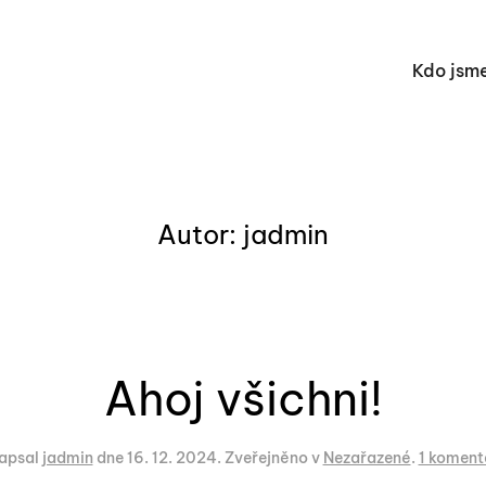
Kdo jsm
Autor:
jadmin
Ahoj všichni!
apsal
jadmin
dne
16. 12. 2024
. Zveřejněno v
Nezařazené
.
1 koment