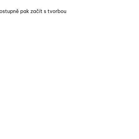
s
názvem
postupně pak začít s tvorbou
Ahoj
všichni!